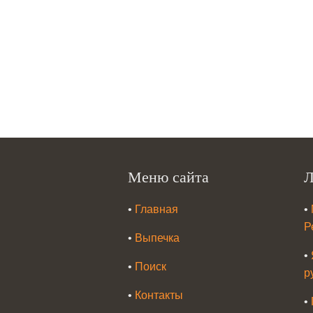
Меню сайта
Л
•
Главная
•
Р
•
Выпечка
•
•
Поиск
р
•
Контакты
•