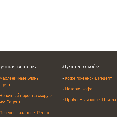
учшая выпечка
Лучшее о кофе
Масленичные блины.
•
Кофе по-венски. Рецепт
ецепт
•
История кофе
Яблочный пирог на скорую
•
Проблемы и кофе. Притча
уку. Рецепт
Печенье сахарное. Рецепт