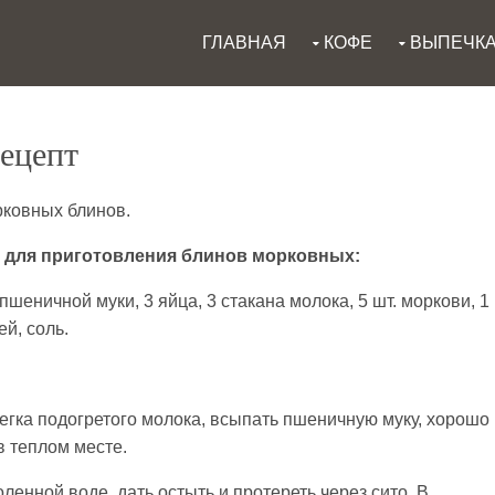
ГЛАВНАЯ
КОФЕ
ВЫПЕЧК
ецепт
ковных блинов.
 для приготовления блинов морковных:
 пшеничной муки, 3 яйца, 3 стакана молока, 5 шт. моркови, 1
й, соль.
легка подогретого молока, всыпать пшеничную муку, хорошо
в теплом месте.
ленной воде, дать остыть и протереть через сито. В