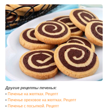
Другие рецепты печенья:
•
Печенье на желтках. Рецепт
•
Печенье ореховое на желтках. Рецепт
•
Печенье с посыпкой. Рецепт