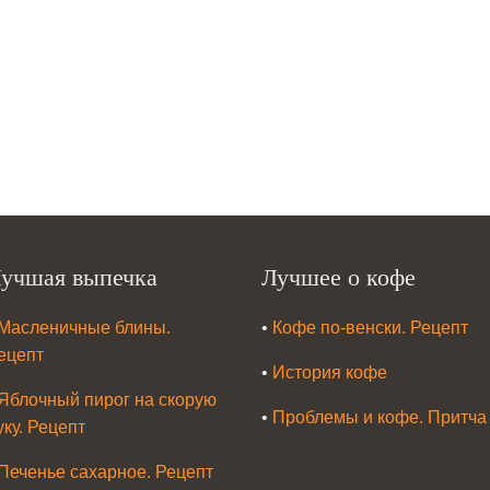
учшая выпечка
Лучшее о кофе
Масленичные блины.
•
Кофе по-венски. Рецепт
ецепт
•
История кофе
Яблочный пирог на скорую
•
Проблемы и кофе. Притча
уку. Рецепт
Печенье сахарное. Рецепт