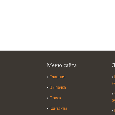
Меню сайта
Л
•
Главная
•
Р
•
Выпечка
•
•
Поиск
р
•
Контакты
•