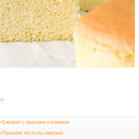
пт
•
Бисквит с орехами и изюмом
•
Пресное тесто на сметане