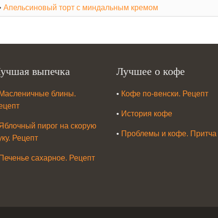
•
Апельсиновый торт с миндальным кремом
учшая выпечка
Лучшее о кофе
Масленичные блины.
•
Кофе по-венски. Рецепт
ецепт
•
История кофе
Яблочный пирог на скорую
•
Проблемы и кофе. Притча
уку. Рецепт
Печенье сахарное. Рецепт