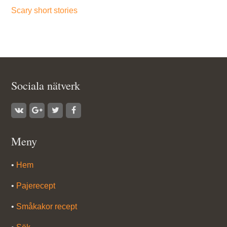
Scary short stories
Sociala nätverk
Meny
•
Hem
•
Pajerecept
•
Småkakor recept