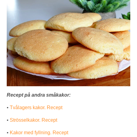
Recept på andra småkakor:
•
Tvålagers kakor. Recept
•
Strösselkakor. Recept
•
Kakor med fyllning. Recept