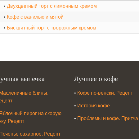
•
Двухцветный торт с лимонным кремом
•
Кофе с ванилью и мятой
•
Бисквитный торт с творожным кремом
учшая выпечка
Лучшее о кофе
Масленичные блины.
•
Кофе по-венски. Рецепт
ецепт
•
История кофе
Яблочный пирог на скорую
•
Проблемы и кофе. Притча
уку. Рецепт
Печенье сахарное. Рецепт