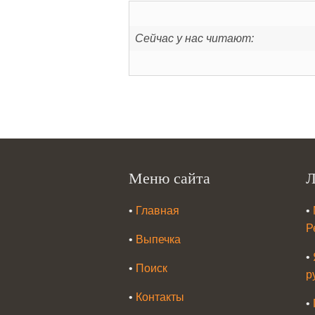
Сейчас у нас читают:
Меню сайта
Л
•
Главная
•
Р
•
Выпечка
•
•
Поиск
р
•
Контакты
•