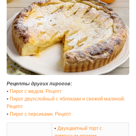
Рецепты других пирогов:
•
Пирог с медом. Рецепт
•
Пирог двухслойный с яблоками и свежей малиной.
Рецепт
•
Пирог с персиками. Рецепт
•
Двухцветный торт с
лимонным кремом