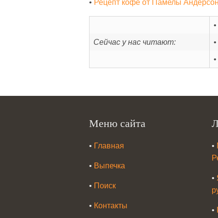
•
Рецепт кофе от Памелы Андерсо
Сейчас у нас читают:
Меню сайта
Л
•
Главная
•
Р
•
Выпечка
•
•
Поиск
р
•
Контакты
•