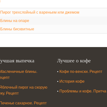
н
•
Пирог трехслойный с вареньем или джемом
•
Блины на опаре
•
Блины бисквитные
учшая выпечка
Лучшее о кофе
Масленичные блины.
•
Кофе по-венски. Рецепт
ецепт
•
История кофе
Яблочный пирог на скорую
•
Проблемы и кофе. Притча
уку. Рецепт
Печенье сахарное. Рецепт