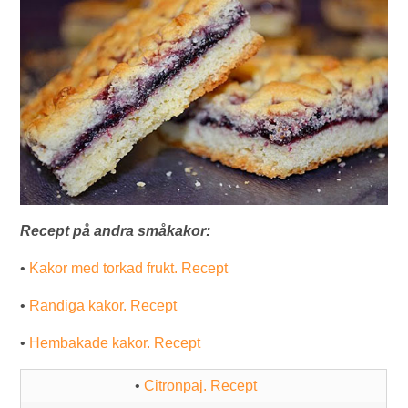
Recept på andra småkakor:
•
Kakor med torkad frukt. Recept
•
Randiga kakor. Recept
•
Hembakade kakor. Recept
•
Citronpaj. Recept